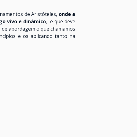
inamentos de Aristóteles,
onde a
go vivo e dinâmico
, e que deve
hos de abordagem o que chamamos
ncípios e os aplicando tanto na
 todos aqueles que tem interesse
nvida a todos usufruírem de seus
rio: o caso FEPASA