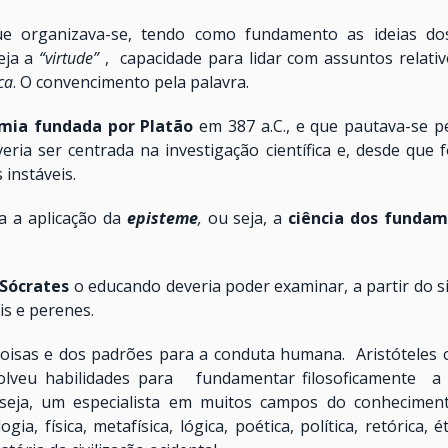
ue organizava-se, tendo como fundamento as ideias dos
eja a
“virtude”
, capacidade para lidar com assuntos relativ
ca
. O convencimento pela palavra.
mia fundada por Platão
em 387 a.C., e que pautava-se p
ia ser centrada na investigação científica e, desde que 
 instáveis.
a a aplicação da
episteme
,
ou seja, a
ciência dos fundam
Sócrates
o educando deveria poder examinar, a partir do si
is e perenes.
coisas e dos padrões para a conduta humana. Aristóteles 
veu habilidades para fundamentar filosoficamente a ex
seja, um especialista em muitos campos do conhecimento
a, física, metafísica, lógica, poética, política, retórica,