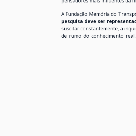
pensadores mais influentes da his
A Fundação Memória do Transpor
pesquisa deve ser representa
suscitar constantemente, a inq
de rumo do conhecimento real
pesquisa quanto na formação de
É um
centro de produção e re
ou estudam a História do Transp
acervos, projetos e estudos.
Sejam benvindos!