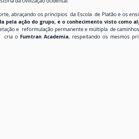
tória da civilização ocidental.
te, abraçando os princípios da Escola de Platão e os ens
da pela ação do grupo, e o conhecimento visto como al
uietação e reformulação permanente e múltipla de camin
, cria o
Fumtran Academia
, respeitando os mesmos pri
 consciência humanística das capacidades do homem.
cepção de trabalhos acadêmicos
, um farol que orienta a
orte no Brasil e, porque não dizer, no mundo. Por isto co
Pesquisa de Desenvolvimento no setor ferroviá