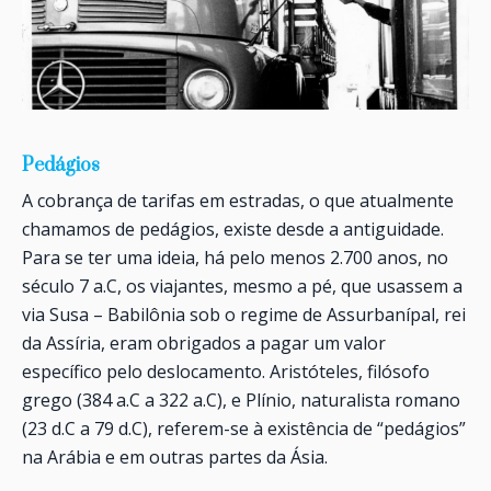
Pedágios
A cobrança de tarifas em estradas, o que atualmente
chamamos de pedágios, existe desde a antiguidade.
Para se ter uma ideia, há pelo menos 2.700 anos, no
século 7 a.C, os viajantes, mesmo a pé, que usassem a
via Susa – Babilônia sob o regime de Assurbanípal, rei
da Assíria, eram obrigados a pagar um valor
específico pelo deslocamento. Aristóteles, filósofo
grego (384 a.C a 322 a.C), e Plínio, naturalista romano
(23 d.C a 79 d.C), referem-se à existência de “pedágios”
na Arábia e em outras partes da Ásia.