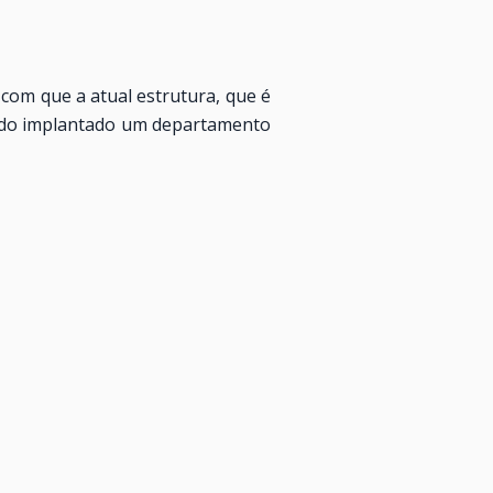
com que a atual estrutura, que é
sendo implantado um departamento
 do governo. Também haverá um
o setor. Ambos os departamentos
empre levantando a opinião dos
, uma pesquisa sobre sistema e
nto de Administração e Finanças
e relações governamentais.
ra os transportes de carga e de
o para a nova Constituição, para
io. A CNT também está preocupada