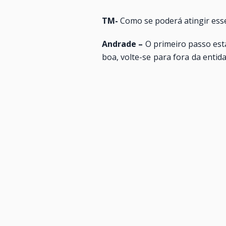
TM-
Como se poderá atingir esse
Andrade –
O primeiro passo está
boa, volte-se para fora da enti
econômico, que pretende acom
departamento técnico e de dese
serão alimentados por um depa
transportadores em relação ao
forma de governo, onde o presi
será mantido. Criaremos mais três
TM-
Além da pesquisa sobre o p
Andrade-
O departamento técnic
passageiros. A área jurídica pr
ser apresentado à Comissão de R