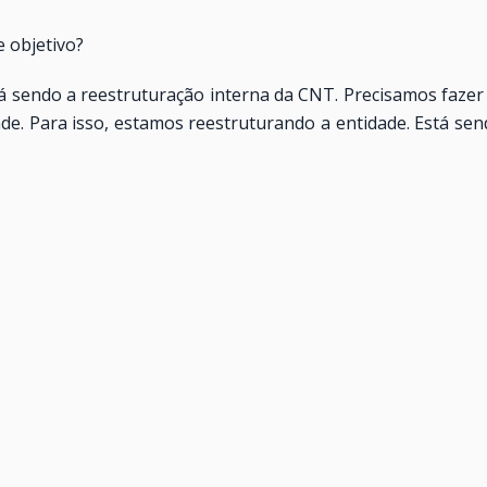
 objetivo?
 sendo a reestruturação interna da CNT. Precisamos fazer 
dade. Para isso, estamos reestruturando a entidade. Está 
panhar toda a política econômica, fiscal e tributária
nvolvimento de transportes, que estará mais voltado para 
rtamento de estatísticas e de pesquisas, que estará s
s temas mais importantes. Estamos fechando, por exemplo
dencialismo está vencendo por larga margem. O departame
 assessorias, a jurídica, a de relações institucionais e a d
lebiscito, há outros trabalhos importantes em andamento?
o trabalha, neste momento, na possível isenção de ICMS pa
etende elaborar, nos próximos sessenta dias, um anteprojet
eforma Constitucional, que será instalada no dia 5 de ma