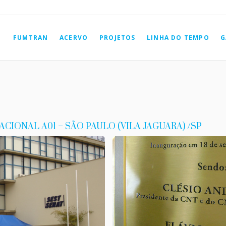
FUMTRAN
ACERVO
PROJETOS
LINHA DO TEMPO
G
CIONAL A01 – SÃO PAULO (VILA JAGUARA) /SP