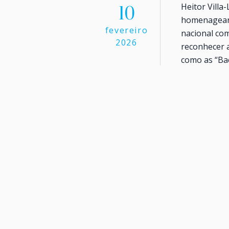
Heitor Villa
10
homenagear s
fevereiro
nacional co
2026
reconhecer a
como as “Bac