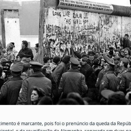
imento é marcante, pois foi o prenúncio da queda da Repúb
ental, e da reunificação da Alemanha, separada em duas na